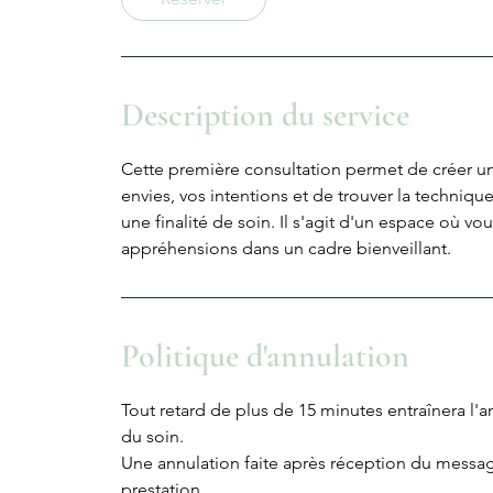
n
Description du service
Cette première consultation permet de créer u
envies, vos intentions et de trouver la techniq
une finalité de soin. Il s'agit d'un espace où v
appréhensions dans un cadre bienveillant.
Politique d'annulation
Tout retard de plus de 15 minutes entraînera l'
du soin.
Une annulation faite après réception du mess
prestation.