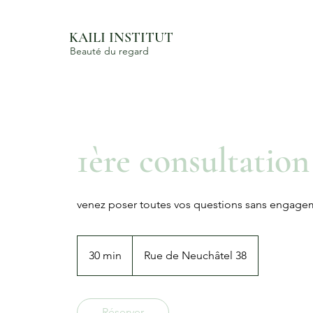
KAILI INSTITUT
Beauté du regard
1ère consultati
venez poser toutes vos questions sans engage
30 min
3
Rue de Neuchâtel 38
0
m
i
Réserver