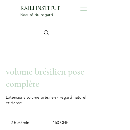
KAILI INSTITUT
Beauté du regard
volume brésilien pose
complète
Extensions volume brésilien - regard naturel
et dense !
150
francs
2 h 30 min
2
150 CHF
suisses
h