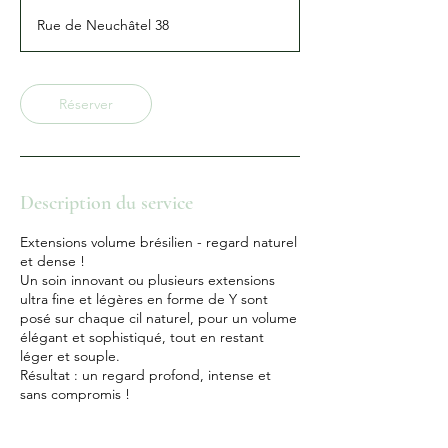
3
Rue de Neuchâtel 38
0
m
i
n
Réserver
Description du service
Extensions volume brésilien - regard naturel
et dense !
Un soin innovant ou plusieurs extensions
ultra fine et légères en forme de Y sont
posé sur chaque cil naturel, pour un volume
élégant et sophistiqué, tout en restant
léger et souple.
Résultat : un regard profond, intense et
sans compromis !