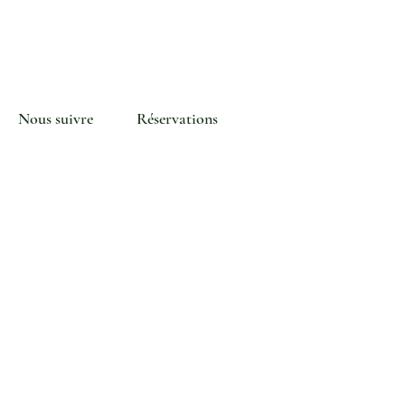
KAILI
INSTITUT
Nous suivre
Réservations
Instagram
E-mail :
kaili.institutbeaute@gm
ail.com
Tél :
076 594 39 12
mentions légales
termes et conditions