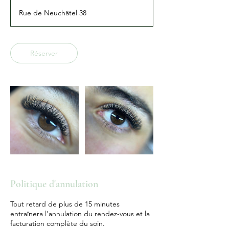
0
Rue de Neuchâtel 38
m
i
n
Réserver
Politique d'annulation
Tout retard de plus de 15 minutes
entraînera l'annulation du rendez-vous et la
facturation complète du soin.