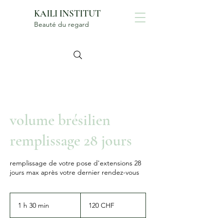
KAILI INSTITUT
Beauté du regard
volume brésilien
remplissage 28 jours
remplissage de votre pose d'extensions 28
jours max après votre dernier rendez-vous
120
francs
1 h 30 min
1
120 CHF
suisses
3