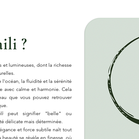
li ?
 et lumineuses, dont la richesse
urelles.
l'océan, la fluidité et la sérénité
ie avec calme et harmonie. Cela
t-eau que vous pouvez retrouver
que.
ili
peut signifier "belle" ou
ité délicate mais déterminée.
gance et force subtile naît tout
a beauté se révèle en finesse, où