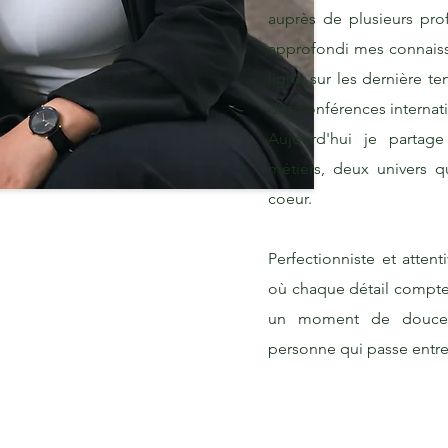
auprès de plusieurs prof
approfondi mes connaiss
ligne sur les dernière te
des conférences internat
Aujourd'hui je parta
métiers, deux univers 
coeur.
Perfectionniste et attenti
où chaque détail compte, 
un moment de douceu
personne qui passe entr