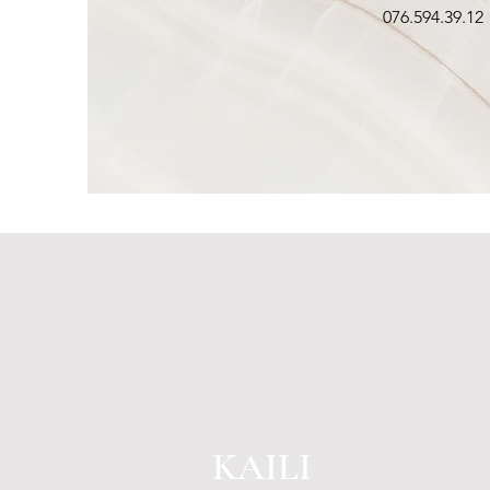
076.594.39.12
KAILI