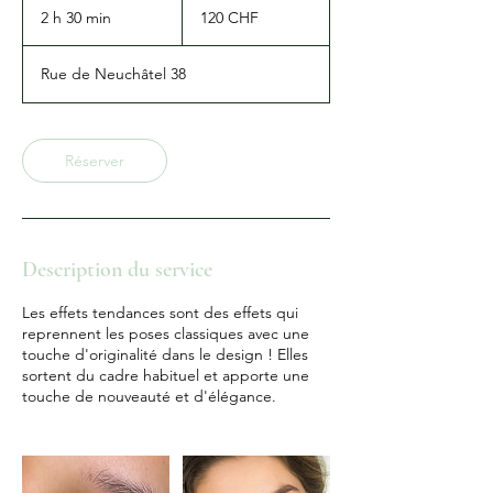
francs
2 h 30 min
2
120 CHF
suisses
h
3
Rue de Neuchâtel 38
0
m
i
n
Réserver
Description du service
Les effets tendances sont des effets qui
reprennent les poses classiques avec une
touche d'originalité dans le design ! Elles
sortent du cadre habituel et apporte une
touche de nouveauté et d'élégance.