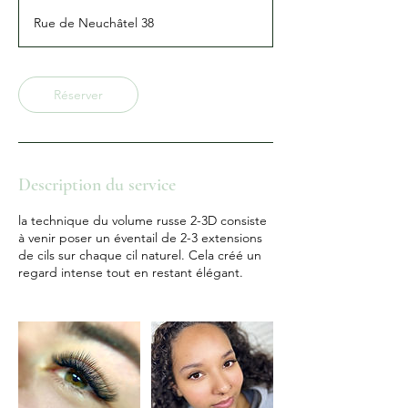
3
Rue de Neuchâtel 38
0
m
i
n
Réserver
Description du service
la technique du volume russe 2-3D consiste
à venir poser un éventail de 2-3 extensions
de cils sur chaque cil naturel. Cela créé un
regard intense tout en restant élégant.