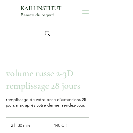
KAILI INSTITUT
Beauté du regard
volume russe 2-3D
remplissage 28 jours
remplissage de votre pose d'extensions 28
jours max après votre dernier rendez-vous
140
francs
2 h 30 min
2
140 CHF
suisses
h